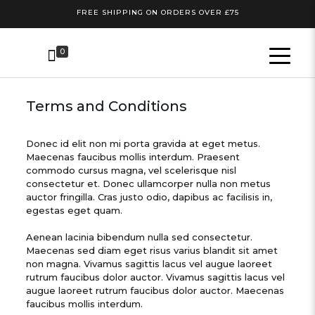
FREE SHIPPING ON ORDERS OVER £75
0
Terms and Conditions
Donec id elit non mi porta gravida at eget metus.
Maecenas faucibus mollis interdum. Praesent
commodo cursus magna, vel scelerisque nisl
consectetur et. Donec ullamcorper nulla non metus
auctor fringilla. Cras justo odio, dapibus ac facilisis in,
egestas eget quam.
Aenean lacinia bibendum nulla sed consectetur.
Maecenas sed diam eget risus varius blandit sit amet
non magna. Vivamus sagittis lacus vel augue laoreet
rutrum faucibus dolor auctor. Vivamus sagittis lacus vel
augue laoreet rutrum faucibus dolor auctor. Maecenas
faucibus mollis interdum.