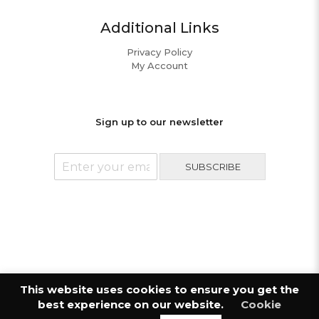
Additional Links
Privacy Policy
My Account
Sign up to our newsletter
E
SUBSCRIBE
m
a
i
l
A
d
d
r
© 2023 LOTH. All Rights Reserved. Designed by
e
This website uses cookies to ensure you get the
Sketch Creative.
s
best experience on our website.
Cookie
s